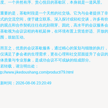
业度。一个井然有序、赏心悦目的茶歇区，本身就是一道风景。
更重要的是，茶歇时段是一个天然的社交场。它为与会者提供了
正式的交流空间，便于建立联系、深入探讨或轻松交谈，许多有
值的观点和合作契机往往在此刻萌芽。因此，高水平的会议服务
将茶歇视为会议议程的有机延伸，在环境布置上营造舒适、开放
氛围，鼓励互动。
总而言之，优质的会议茶歇服务，通过精心的策划与细致的执行
不仅满足了参会者的生理需求，更在心理和社交层面提升了会议
整体质量与专业形象，是成功会议不可或缺的组成部分。
如若转载，请注明出处：
tp://www.jikedoushang.com/product/79.html
新时间：2026-08-06 23:20:49