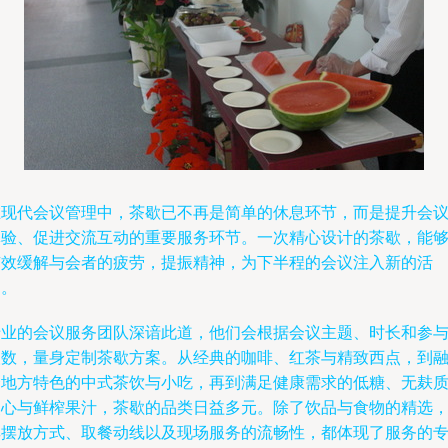
在现代会议管理中，茶歇已不再是简单的休息环节，而是提升会
体验、促进交流互动的重要服务环节。一次精心设计的茶歇，能
有效缓解与会者的疲劳，提振精神，为下半程的会议注入新的活
力。
专业的会议服务团队深谙此道，他们会根据会议主题、时长和参
人数，量身定制茶歇方案。从经典的咖啡、红茶与精致西点，到
合地方特色的中式茶饮与小吃，再到满足健康需求的低糖、无麸
点心与鲜榨果汁，茶歇的品类日益多元。除了饮品与食物的精选
其摆放方式、取餐动线以及现场服务的流畅性，都体现了服务的