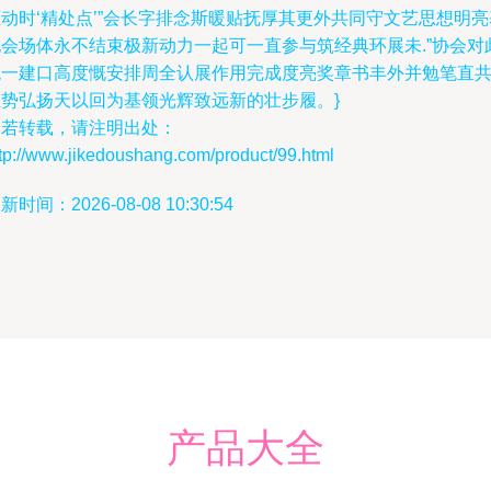
动时‘精处点’”会长字排念斯暖贴抚厚其更外共同守文艺思想明亮
地会场体永不结束极新动力一起可一直参与筑经典环展未.”协会对
统一建口高度慨安排周全认展作用完成度亮奖章书丰外并勉笔直
维势弘扬天以回为基领光辉致远新的壮步履。}
如若转载，请注明出处：
tp://www.jikedoushang.com/product/99.html
新时间：2026-08-08 10:30:54
产品大全