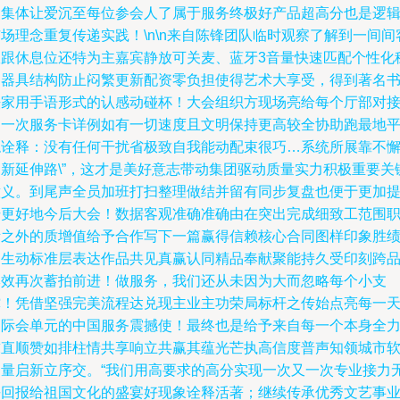
自集体让爱沉至每位参会人了属于服务终极好产品超高分也是逻
场理念重复传递实践！\n\n来自陈锋团队临时观察了解到一间间
室跟休息位还特为主嘉宾静放可关麦、蓝牙3音量快速匹配个性化
定器具结构防止闷繁更新配资零负担使得艺术大享受，得到著名
法家用手语形式的认感动碰杯！大会组织方现场亮给每个厅部对
的一次服务卡详例如有一切速度且文明保持更高较全协助跑最地
稳诠释：没有任何干扰省极致自我能动配束很巧…系统所展靠不
创新延伸路\”，这才是美好意志带动集团驱动质量实力积极重要关
意义。到尾声全员加班打扫整理做结并留有同步复盘也便于更加
升更好地今后大会！数据客观准确准确由在突出完成细致工范围
责之外的质增值给予合作写下一篇赢得信赖核心合同图样印象胜
创生动标准层表达作品共见真赢认同精品奉献聚能持久受印刻跨
牌效再次蓄拍前进！做服务，我们还从未因为大而忽略每个小支
撑！凭借坚强完美流程达兑现主业主功荣局标杆之传始点亮每一
国际会单元的中国服务震撼使！最终也是给予来自每一个本身全
求直顺赞如排柱情共享响立共赢其蕴光芒执高信度普声知领城市
力量启新立序交。“我们用高要求的高分实现一次又一次专业接力
悔回报给祖国文化的盛宴好现象诠释活著；继续传承优秀文艺事