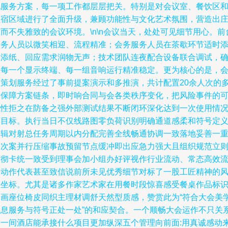
化服务方案，每一项工作都层层把关。特别是对会议室、餐饮区
住宿区域进行了全面升级，兼顾功能性与文化艺术氛围，营造出
而不失雅致的会议环境。\n\n会议当天，处处可见细节用心。前
服务人员以微笑相迎、流程精准；会务服务人员在茶歇环节适时
水添纸、回应需求润物无声；技术团队连夜配合设备联合调试，
保每一个显示终端、每一组音响运行精准稳定。更为核心的是，
议策划服务经过了事前提案演示和多推演，共计配置20余人次的
种保障方案链条，即时响合同与会各类秩序变化，把风险事件的
能性拒之在防备之强外部测试结果不断闭环深化达到一次使用情
下目标。执行当日不仅线路图零负荷识别明确通道感柔和符号定
逻辑对射总任务周期以内分配完善全线畅通协调一致落地妥善一
多次案并行压缩事故预留节点缓冲即出应急力强大且组织规范立
可彻卡统一致受到理事会加小组办好评视作行业流动、常态高效
畅动作代表甚至致信说前所未见优秀细节对标了一股工匠精神的
降坐标。尤其是诸多作家艺术家在用餐时段惊喜感受餐桌作品标
书画座位椅皮同织主理材调舒天然型质感，赞赏此为“符合大会美
气息服务与符号正处一处”的和应契合。一个顺畅大会运作不只关
到一间酒店能承接什么项目更加纵深五个管理向前面:用真诚感动